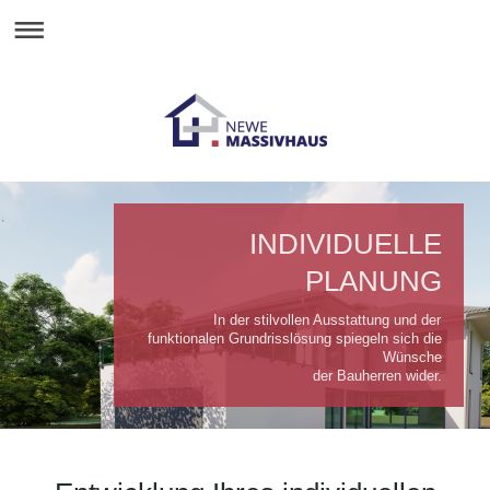
INDIVIDUELLE
PLANUNG
In der stilvollen Ausstattung und der
funktionalen Grundrisslösung spiegeln sich die
Wünsche
der Bauherren wider.