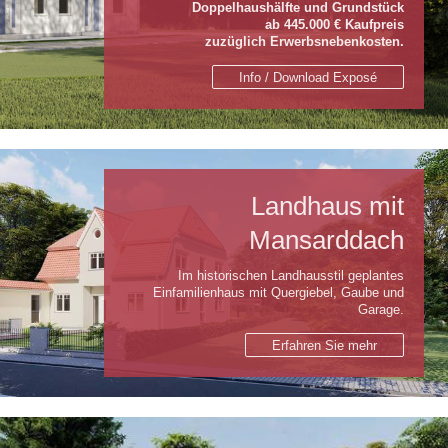
Doppelhaushälfte und Grundstück
ab 445.000 € Kaufpreis
zuzüglich Erwerbsnebenkosten.
Info / Download Exposé
Landhaus mit
Mansarddach
Im historischen Landhausstil geplantes
Einfamilienhaus mit Quergiebel, Gaube und
Garage.
Erfahren Sie mehr