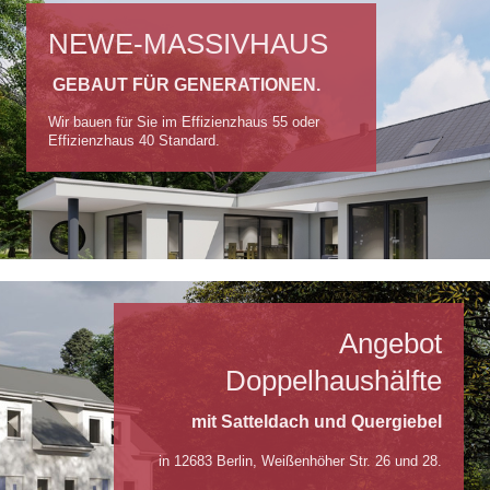
NEWE-MASSIVHAUS
GEBAUT FÜR GENERATIONEN.
Wir bauen für Sie im Effizienzhaus 55 oder
Effizienzhaus 40 Standard.
Angebot
Doppelhaushälfte
mit Satteldach und Quergiebel
in 12683 Berlin, Weißenhöher Str. 26 und 28.